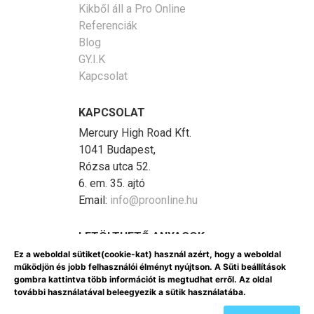
Kikből áll a Pro Online
Referenciák
Blog
GY.I.K
Kapcsolat
KAPCSOLAT
Mercury High Road Kft.
1041 Budapest,
Rózsa utca 52.
6. em. 35. ajtó
Email:
info@proonline.hu
LETÖLTHETŐ ANYAGOK
Ez a weboldal sütiket(cookie-kat) használ azért, hogy a weboldal
GDPR (PDF)
működjön és jobb felhasználói élményt nyújtson. A Süti beállítások
Marketing képzés
gombra kattintva több információt is megtudhat erről. Az oldal
további használatával beleegyezik a sütik használatába.
Minden jog fenntartva © Mercury High Road Kft. All Rights