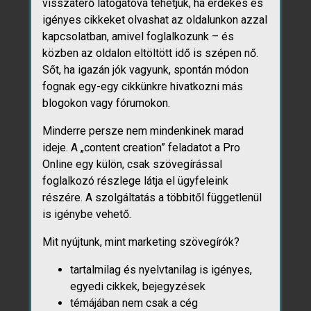
visszatérő látogatóvá tehetjük, ha érdekes és
igényes cikkeket olvashat az oldalunkon azzal
kapcsolatban, amivel foglalkozunk – és
közben az oldalon eltöltött idő is szépen nő.
Sőt, ha igazán jók vagyunk, spontán módon
fognak egy-egy cikkünkre hivatkozni más
blogokon vagy fórumokon.
Minderre persze nem mindenkinek marad
ideje. A „content creation” feladatot a Pro
Online egy külön, csak szövegírással
foglalkozó részlege látja el ügyfeleink
részére. A szolgáltatás a többitől függetlenül
is igénybe vehető.
Mit nyújtunk, mint marketing szövegírók?
tartalmilag és nyelvtanilag is igényes,
egyedi cikkek, bejegyzések
témájában nem csak a cég