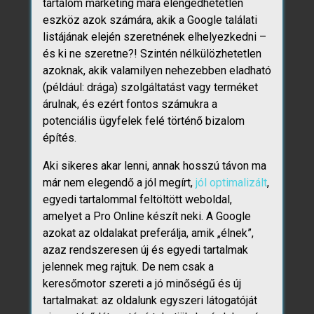
tartalom marketing mára elengedhetetlen
eszköz azok számára, akik a Google találati
listájának elején szeretnének elhelyezkedni –
és ki ne szeretne?! Szintén nélkülözhetetlen
azoknak, akik valamilyen nehezebben eladható
(például: drága) szolgáltatást vagy terméket
árulnak, és ezért fontos számukra a
potenciális ügyfelek felé történő bizalom
építés.
Aki sikeres akar lenni, annak hosszú távon ma
már nem elegendő a jól megírt,
jól optimalizált
,
egyedi tartalommal feltöltött weboldal,
amelyet a Pro Online készít neki. A Google
azokat az oldalakat preferálja, amik „élnek”,
azaz rendszeresen új és egyedi tartalmak
jelennek meg rajtuk. De nem csak a
keresőmotor szereti a jó minőségű és új
tartalmakat: az oldalunk egyszeri látogatóját